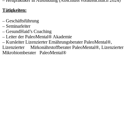
– Heilpraktiker in Ausbildung (Abschluss voraussichtlich 2024)
Tätigkeiten:
– Geschäftsführung
– Seminarleiter
– GesundHaid’s Coaching
– Leiter der PaleoMental® Akademie
– Kursleiter Lizenzierter Ernährungsberater PaleoMental®,
Lizenzierter Mirkonährstoffberater PaleoMental®, Lizenzierter
Mikrobiomberater PaleoMental®