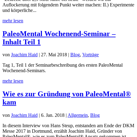
Auflockerung mit folgendem Punkt weiter machen: II.) Experimente
und körperliche...
mehr lesen
PaleoMental Wochenend-Seminar –
Inhalt Teil 1
von
Joachim Haid
|
27. Mai 2018
|
Blog
,
Vorträge
Tag 1, Teil 1 der Seminarbeschreibung des ersten PaleoMental
Wochenend-Seminars.
mehr lesen
Wie es zur Gründung von PaleoMental®
kam
von
Joachim Haid
|
6. Jan. 2018
|
Allgemein
,
Blog
In diesem Interview von Hans Steup, entstanden am Ende der DKM
Messe 2017 in Dortmund, erzählt Joachim Haid, Gründer von
PaleoMental®, wie es zum PaleoMental® Ansatz gekommen ist.