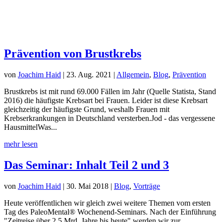
Prävention von Brustkrebs
von
Joachim Haid
|
23. Aug. 2021
|
Allgemein
,
Blog
,
Prävention
Brustkrebs ist mit rund 69.000 Fällen im Jahr (Quelle Statista, Stand
2016) die häufigste Krebsart bei Frauen. Leider ist diese Krebsart
gleichzeitig der häufigste Grund, weshalb Frauen mit
Krebserkrankungen in Deutschland versterben.Jod - das vergessene
HausmittelWas...
mehr lesen
Das Seminar: Inhalt Teil 2 und 3
von
Joachim Haid
|
30. Mai 2018
|
Blog
,
Vorträge
Heute veröffentlichen wir gleich zwei weitere Themen vom ersten
Tag des PaleoMental® Wochenend-Seminars. Nach der Einführung
"Zeitreise über 2,5 Mrd. Jahre bis heute" werden wir zur