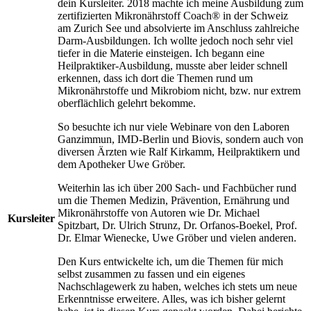
dein Kursleiter. 2018 machte ich meine Ausbildung zum
zertifizierten Mikronährstoff Coach® in der Schweiz
am Zurich See und absolvierte im Anschluss zahlreiche
Darm-Ausbildungen. Ich wollte jedoch noch sehr viel
tiefer in die Materie einsteigen. Ich begann eine
Heilpraktiker-Ausbildung, musste aber leider schnell
erkennen, dass ich dort die Themen rund um
Mikronährstoffe und Mikrobiom nicht, bzw. nur extrem
oberflächlich gelehrt bekomme.
So besuchte ich nur viele Webinare von den Laboren
Ganzimmun, IMD-Berlin und Biovis, sondern auch von
diversen Ärzten wie Ralf Kirkamm, Heilpraktikern und
dem Apotheker Uwe Gröber.
Weiterhin las ich über 200 Sach- und Fachbücher rund
um die Themen Medizin, Prävention, Ernährung und
Mikronährstoffe von Autoren wie Dr. Michael
Kursleiter
Spitzbart, Dr. Ulrich Strunz, Dr. Orfanos-Boekel, Prof.
Dr. Elmar Wienecke, Uwe Gröber und vielen anderen.
Den Kurs entwickelte ich, um die Themen für mich
selbst zusammen zu fassen und ein eigenes
Nachschlagewerk zu haben, welches ich stets um neue
Erkenntnisse erweitere. Alles, was ich bisher gelernt