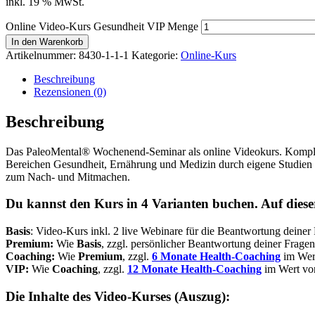
inkl. 19 % MwSt.
Online Video-Kurs Gesundheit VIP Menge
In den Warenkorb
Artikelnummer:
8430-1-1-1
Kategorie:
Online-Kurs
Beschreibung
Rezensionen (0)
Beschreibung
Das PaleoMental® Wochenend-Seminar als online Videokurs. Komplett di
Bereichen Gesundheit, Ernährung und Medizin durch eigene Studien 
zum Nach- und Mitmachen.
Du kannst den Kurs in 4 Varianten buchen. Auf diese
Basis
: Video-Kurs inkl. 2 live Webinare für die Beantwortung deiner
Premium:
Wie
Basis
, zzgl. persönlicher Beantwortung deiner Frag
Coaching:
Wie
Premium
, zzgl.
6 M
onate H
ealth-Coaching
im Wer
VIP:
Wie
Coaching
, zzgl.
12 Monate Health-Coaching
im Wert v
Die Inhalte des Video-Kurses (Auszug):