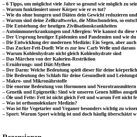
– 6 Tipps, um möglichst viele Jahre so gesund wie möglich zu sei
– Warum funktioniert unser Körper wie er es tut?
– Wie du ohne hungern und Diäten dein Gewicht reduzieren und
– Warum sind deine Zellkraftwerke, die Mitochondrien, so entsc
– Die Entstehung der heutigen Zivilisationskrankheiten
– Autoimmunerkrankungen und Allergien: Wie kannst du diese v
– Der Ursprung heutiger Epidemien und Pandemien und wie du d
– Die Entwicklung der modernen Medizin: Ein Segen, aber auch I
– Das Zucker-Fett-Duell: Wie es zur low Carb Welle und darau
– Warum Kohlenhydrate nicht gleich Kohlenhydrate sind
– Das Märchen von der Kalorien-Restriktion
– Ernährungs- und Diät-Mythen
– Der Darm: Welche Bedeutung spielt dieser für deine körperlic
– Die Bedeutung des Schlafs für deine Gesundheit und Leistungs
– Makro- und Mikronährstoffe
– Die enorme Bedeutung von Hormonen und Neurotransmittern u
– Genetik und Epigenetik: Sind wir unseren Genen hilflos ausgeli
– Öle und Fette: Fett ist nicht gleich Fett und warum Fett nicht f
– Was ist orthomolekulare Medizin?
– Was ist für Vegetarier und Veganer besonders wichtig zu wisse
– Sport: Warum Sport wichtig ist und doch häufig überschätzt w