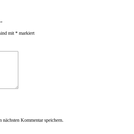
P“
sind mit
*
markiert
n nächsten Kommentar speichern.