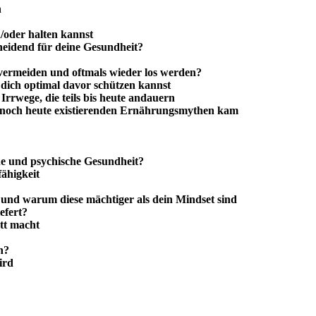
n
/oder halten kannst
heidend für deine Gesundheit?
ermeiden und oftmals wieder los werden?
ich optimal davor schützen kannst
rrwege, die teils bis heute andauern
s noch heute existierenden Ernährungsmythen kam
he und psychische Gesundheit?
fähigkeit
nd warum diese mächtiger als dein Mindset sind
efert?
ett macht
n?
ird