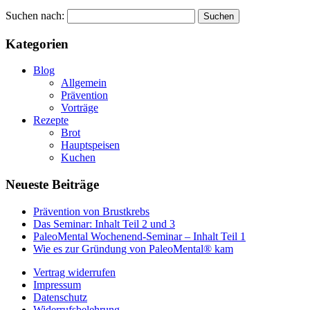
Suchen nach:
Kategorien
Blog
Allgemein
Prävention
Vorträge
Rezepte
Brot
Hauptspeisen
Kuchen
Neueste Beiträge
Prävention von Brustkrebs
Das Seminar: Inhalt Teil 2 und 3
PaleoMental Wochenend-Seminar – Inhalt Teil 1
Wie es zur Gründung von PaleoMental® kam
Vertrag widerrufen
Impressum
Datenschutz
Widerrufsbelehrung