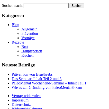
Suchen nach:
Kategorien
Blog
Allgemein
Prävention
Vorträge
Rezepte
Brot
Hauptspeisen
Kuchen
Neueste Beiträge
Prävention von Brustkrebs
Das Seminar: Inhalt Teil 2 und 3
PaleoMental Wochenend-Seminar – Inhalt Teil 1
Wie es zur Gründung von PaleoMental® kam
Vertrag widerrufen
Impressum
Datenschutz
Widerrufsbelehrung