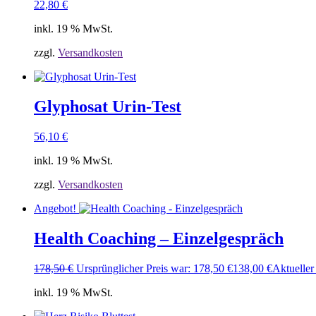
22,80
€
inkl. 19 % MwSt.
zzgl.
Versandkosten
Glyphosat Urin-Test
56,10
€
inkl. 19 % MwSt.
zzgl.
Versandkosten
Angebot!
Health Coaching – Einzelgespräch
178,50
€
Ursprünglicher Preis war: 178,50 €
138,00
€
Aktueller 
inkl. 19 % MwSt.