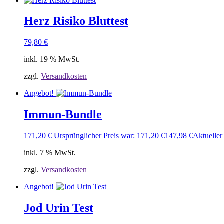
Herz Risiko Bluttest
79,80
€
inkl. 19 % MwSt.
zzgl.
Versandkosten
Angebot!
Immun-Bundle
171,20
€
Ursprünglicher Preis war: 171,20 €
147,98
€
Aktueller 
inkl. 7 % MwSt.
zzgl.
Versandkosten
Angebot!
Jod Urin Test