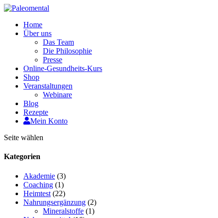
Home
Über uns
Das Team
Die Philosophie
Presse
Online-Gesundheits-Kurs
Shop
Veranstaltungen
Webinare
Blog
Rezepte
Mein Konto
Seite wählen
Kategorien
Akademie
(3)
Coaching
(1)
Heimtest
(22)
Nahrungsergänzung
(2)
Mineralstoffe
(1)