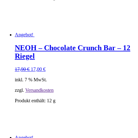
Angebot!
NEOH – Chocolate Crunch Bar – 12
Riegel
Ursprünglicher
Aktueller
17,90
€
17,00
€
Preis
Preis
inkl. 7 % MwSt.
war:
ist:
17,90 €
17,00 €.
zzgl.
Versandkosten
Produkt enthält: 12
g
Angebot!