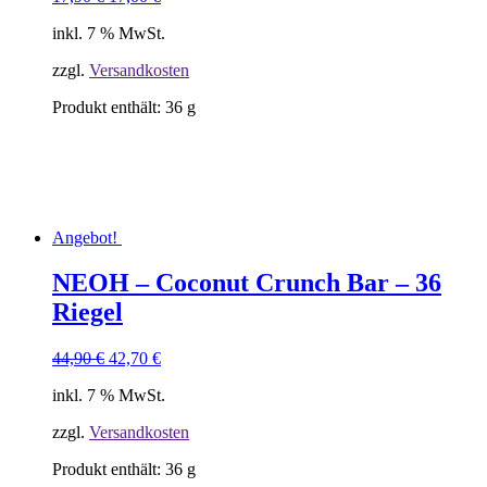
Preis
Preis
inkl. 7 % MwSt.
war:
ist:
17,90 €
17,00 €.
zzgl.
Versandkosten
Produkt enthält: 36
g
Angebot!
NEOH – Coconut Crunch Bar – 36
Riegel
Ursprünglicher
Aktueller
44,90
€
42,70
€
Preis
Preis
inkl. 7 % MwSt.
war:
ist:
44,90 €
42,70 €.
zzgl.
Versandkosten
Produkt enthält: 36
g