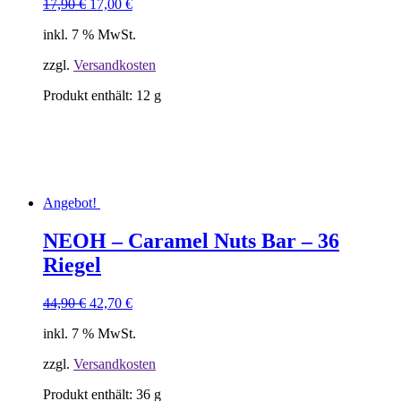
Ursprünglicher
Aktueller
17,90
€
17,00
€
Preis
Preis
inkl. 7 % MwSt.
war:
ist:
17,90 €
17,00 €.
zzgl.
Versandkosten
Produkt enthält: 12
g
Angebot!
NEOH – Caramel Nuts Bar – 36
Riegel
Ursprünglicher
Aktueller
44,90
€
42,70
€
Preis
Preis
inkl. 7 % MwSt.
war:
ist:
44,90 €
42,70 €.
zzgl.
Versandkosten
Produkt enthält: 36
g