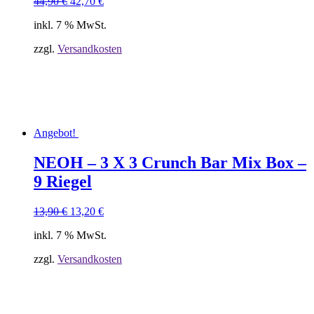
Ursprünglicher
Aktueller
44,90
€
42,70
€
Preis
Preis
inkl. 7 % MwSt.
war:
ist:
44,90 €
42,70 €.
zzgl.
Versandkosten
Angebot!
NEOH – 3 X 3 Crunch Bar Mix Box –
9 Riegel
Ursprünglicher
Aktueller
13,90
€
13,20
€
Preis
Preis
inkl. 7 % MwSt.
war:
ist:
13,90 €
13,20 €.
zzgl.
Versandkosten