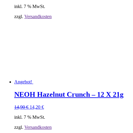
Preis
Preis
inkl. 7 % MwSt.
war:
ist:
59,90 €
56,90 €.
zzgl.
Versandkosten
Angebot!
NEOH Hazelnut Crunch – 12 X 21g
Ursprünglicher
Aktueller
14,90
€
14,20
€
Preis
Preis
inkl. 7 % MwSt.
war:
ist:
14,90 €
14,20 €.
zzgl.
Versandkosten