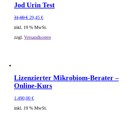
Jod Urin Test
Ursprünglicher
Aktueller
31,00
€
29,45
€
Preis
Preis
inkl. 19 % MwSt.
war:
ist:
31,00 €
29,45 €.
zzgl.
Versandkosten
Lizenzierter Mikrobiom-Berater –
Online-Kurs
1.490,00
€
inkl. 19 % MwSt.