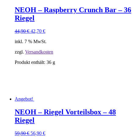
NEOH – Raspberry Crunch Bar – 36
Riegel
Ursprünglicher
Aktueller
44,90
€
42,70
€
Preis
Preis
inkl. 7 % MwSt.
war:
ist:
44,90 €
42,70 €.
zzgl.
Versandkosten
Produkt enthält: 36
g
Angebot!
NEOH – Riegel Vorteilsbox – 48
Riegel
Ursprünglicher
Aktueller
59,90
€
56,90
€