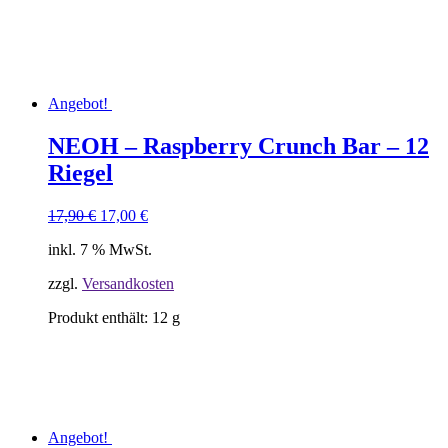
Angebot!
NEOH – Raspberry Crunch Bar – 12
Riegel
Ursprünglicher
Aktueller
17,90
€
17,00
€
Preis
Preis
inkl. 7 % MwSt.
war:
ist:
17,90 €
17,00 €.
zzgl.
Versandkosten
Produkt enthält: 12
g
Angebot!