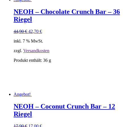
NEOH – Chocolate Crunch Bar – 36
Riegel
Ursprünglicher
Aktueller
44,90
€
42,70
€
Preis
Preis
inkl. 7 % MwSt.
war:
ist:
44,90 €
42,70 €.
zzgl.
Versandkosten
Produkt enthält: 36
g
Angebot!
NEOH – Coconut Crunch Bar – 12
Riegel
Ursprünglicher
Aktueller
17,90
€
17,00
€