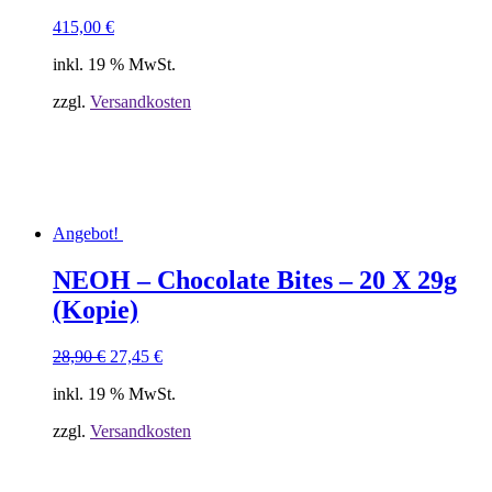
415,00
€
inkl. 19 % MwSt.
zzgl.
Versandkosten
Angebot!
NEOH – Chocolate Bites – 20 X 29g
(Kopie)
Ursprünglicher
Aktueller
28,90
€
27,45
€
Preis
Preis
inkl. 19 % MwSt.
war:
ist:
28,90 €
27,45 €.
zzgl.
Versandkosten