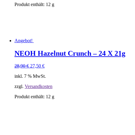
Produkt enthält: 12
g
Angebot!
NEOH Hazelnut Crunch – 24 X 21g
Ursprünglicher
Aktueller
28,90
€
27,50
€
Preis
Preis
inkl. 7 % MwSt.
war:
ist:
28,90 €
27,50 €.
zzgl.
Versandkosten
Produkt enthält: 12
g