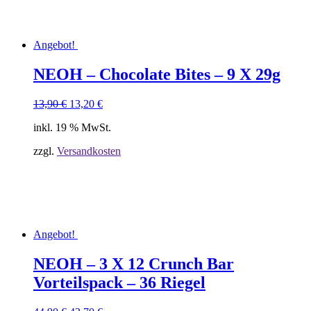
Angebot!
NEOH – Chocolate Bites – 9 X 29g
Ursprünglicher
Aktueller
13,90
€
13,20
€
Preis
Preis
inkl. 19 % MwSt.
war:
ist:
13,90 €
13,20 €.
zzgl.
Versandkosten
Angebot!
NEOH – 3 X 12 Crunch Bar
Vorteilspack – 36 Riegel