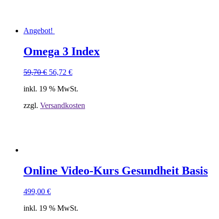
Angebot!
Omega 3 Index
Ursprünglicher
Aktueller
59,70
€
56,72
€
Preis
Preis
inkl. 19 % MwSt.
war:
ist:
59,70 €
56,72 €.
zzgl.
Versandkosten
Online Video-Kurs Gesundheit Basis
499,00
€
inkl. 19 % MwSt.