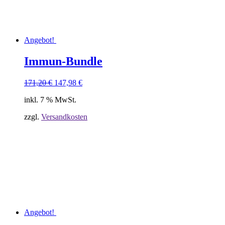
Angebot!
Immun-Bundle
Ursprünglicher
Aktueller
171,20
€
147,98
€
Preis
Preis
inkl. 7 % MwSt.
war:
ist:
171,20 €
147,98 €.
zzgl.
Versandkosten
Angebot!