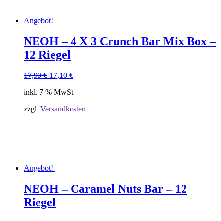
Angebot!
NEOH – 4 X 3 Crunch Bar Mix Box –
12 Riegel
Ursprünglicher
Aktueller
17,90
€
17,10
€
Preis
Preis
inkl. 7 % MwSt.
war:
ist:
17,90 €
17,10 €.
zzgl.
Versandkosten
Angebot!
NEOH – Caramel Nuts Bar – 12
Riegel