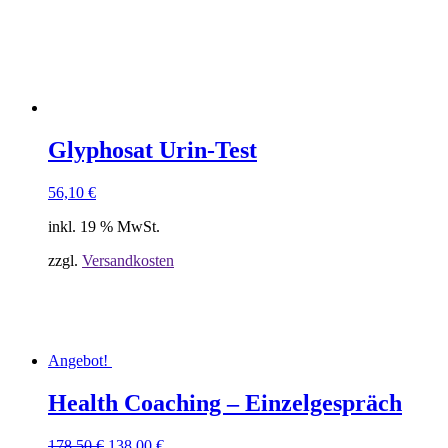
Glyphosat Urin-Test
56,10
€
inkl. 19 % MwSt.
zzgl.
Versandkosten
Angebot!
Health Coaching – Einzelgespräch
Ursprünglicher
Aktueller
178,50
€
138,00
€